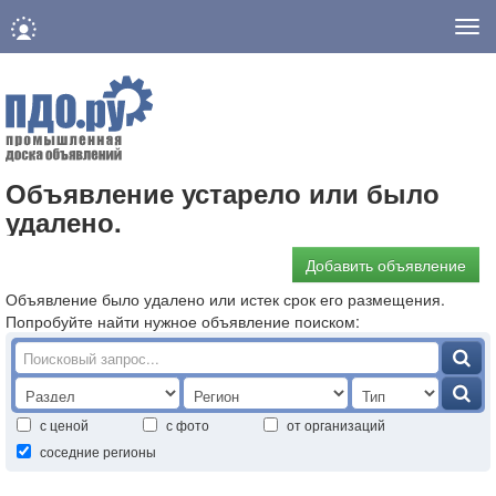
Нав
Объявление устарело или было
удалено.
Добавить объявление
Объявление было удалено или истек срок его размещения.
Попробуйте найти нужное объявление поиском:
с ценой
с фото
от организаций
соседние регионы