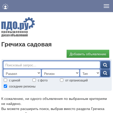
Нав
Гречиха садовая
Добавить объявление
с ценой
с фото
от организаций
соседние регионы
К сожалению, ни одного объявления по выбранным критериям
не найдено.
Вы можете расширить поиск, выбрав вместо раздела Гречиха