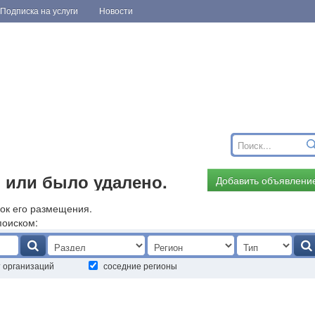
Подписка на услуги
Новости
 или было удалено.
Добавить объявлени
ок его размещения.
поиском:
т организаций
соседние регионы