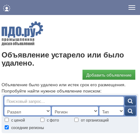
Нав
Объявление устарело или было
удалено.
Добавить объявление
Объявление было удалено или истек срок его размещения.
Попробуйте найти нужное объявление поиском:
с ценой
с фото
от организаций
соседние регионы