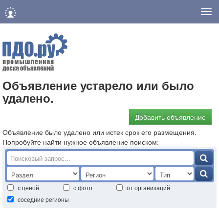
Нав
Объявление устарело или было
удалено.
Добавить объявление
Объявление было удалено или истек срок его размещения.
Попробуйте найти нужное объявление поиском:
с ценой
с фото
от организаций
соседние регионы