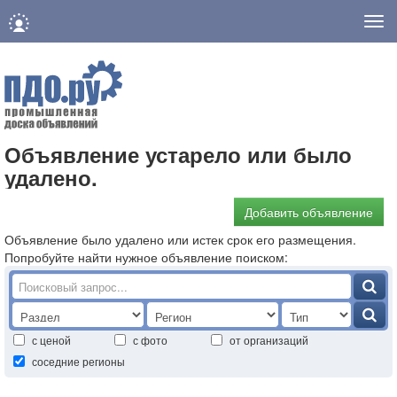
Нав
Объявление устарело или было
удалено.
Добавить объявление
Объявление было удалено или истек срок его размещения.
Попробуйте найти нужное объявление поиском:
с ценой
с фото
от организаций
соседние регионы