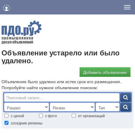
Нав
Объявление устарело или было
удалено.
Добавить объявление
Объявление было удалено или истек срок его размещения.
Попробуйте найти нужное объявление поиском:
с ценой
с фото
от организаций
соседние регионы