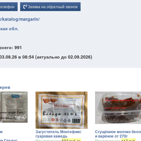
телефон
Заявка на обратный звонок
/katalog/margarin/
кая обл.
всего: 991
3.08.26 в 08:54 (актуально до 02.09.2026)
терев
ие
Загуститель Монтефикс
Сгущённое молоко бело
гуаровая камедь
и варёное от 270г
ые Градус
Предложение
597 руб./кг.
Предложение
117 руб.