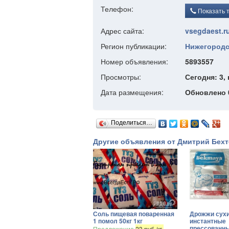
Телефон:
Показать 
Адрес сайта:
vsegdaest.ru
Регион публикации:
Нижегородс
Номер объявления:
5893557
Просмотры:
Сегодня: 3, 
Дата размещения:
Обновлено 0
Поделиться…
Другие объявления от Дмитрий Бех
Соль пищевая поваренная
Дрожжи сух
1 помол 50кг 1кг
инстантные
прессованн
Предложение
23 руб./кг.