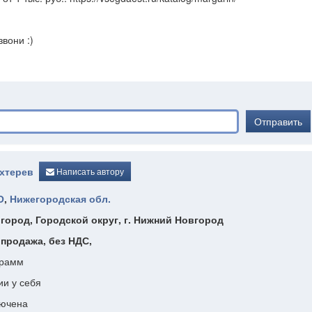
вони :)
Отправить
хтерев
Написать автору
О
,
Нижегородская обл.
город, Городской округ, г. Нижний Новгород
, продажа, без НДС,
грамм
ии у себя
лючена