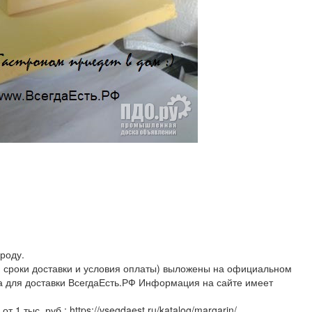
роду.
, сроки доставки и условия оплаты) выложены на официальном
а для доставки ВсегдаЕсть.РФ Информация на сайте имеет
 1 тыс. руб.: https://vsegdaest.ru/katalog/margarin/