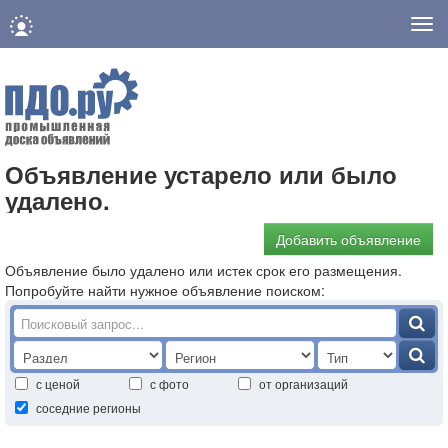
Нав
Объявление устарело или было
удалено.
Добавить объявление
Объявление было удалено или истек срок его размещения.
Попробуйте найти нужное объявление поиском:
с ценой
с фото
от организаций
соседние регионы