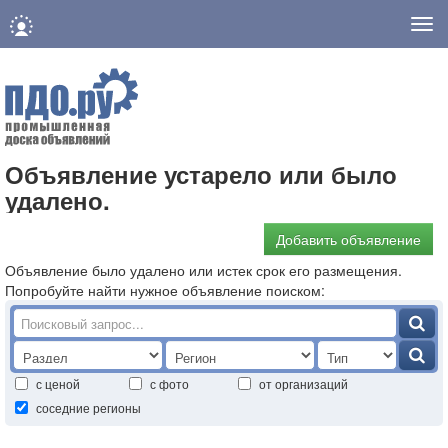
Нав
Объявление устарело или было
удалено.
Добавить объявление
Объявление было удалено или истек срок его размещения.
Попробуйте найти нужное объявление поиском:
с ценой
с фото
от организаций
соседние регионы