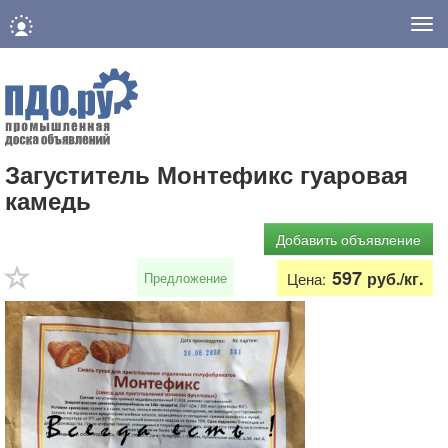
Нав
Загуститель Монтефикс гуаровая
камедь
Добавить объявление
597
руб./кг.
Предложение
Цена: