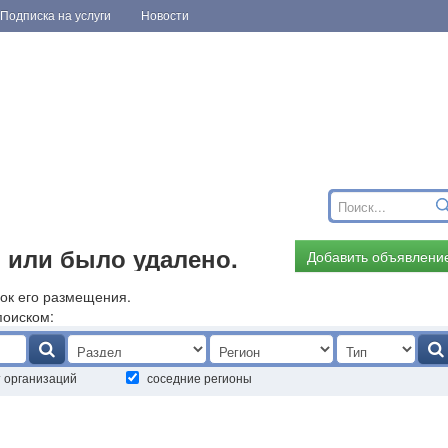
Подписка на услуги
Новости
 или было удалено.
Добавить объявлени
ок его размещения.
поиском:
т организаций
соседние регионы