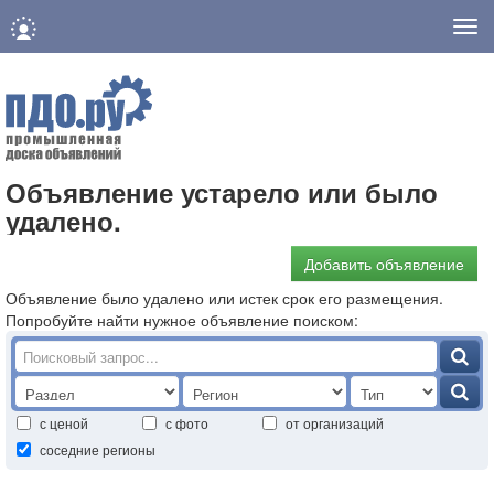
Нав
Объявление устарело или было
удалено.
Добавить объявление
Объявление было удалено или истек срок его размещения.
Попробуйте найти нужное объявление поиском:
с ценой
с фото
от организаций
соседние регионы