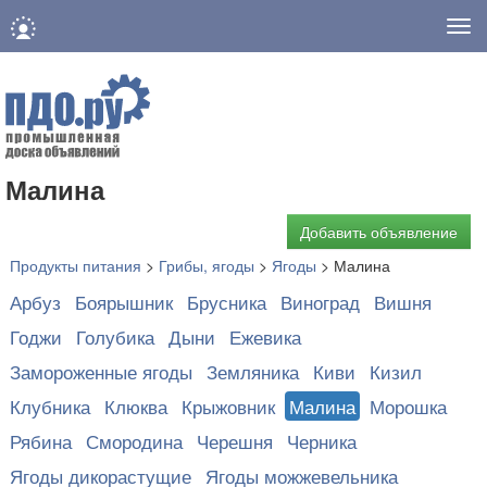
Нав
Малина
Добавить объявление
Продукты питания
>
Грибы, ягоды
>
Ягоды
>
Малина
Арбуз
Боярышник
Брусника
Виноград
Вишня
Годжи
Голубика
Дыни
Ежевика
Замороженные ягоды
Земляника
Киви
Кизил
Клубника
Клюква
Крыжовник
Малина
Морошка
Рябина
Смородина
Черешня
Черника
Ягоды дикорастущие
Ягоды можжевельника