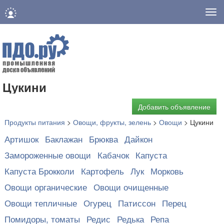
Нав
Цукини
Добавить объявление
Продукты питания
>
Овощи, фрукты, зелень
>
Овощи
>
Цукини
Артишок
Баклажан
Брюква
Дайкон
Замороженные овощи
Кабачок
Капуста
Капуста Брокколи
Картофель
Лук
Морковь
Овощи органические
Овощи очищенные
Овощи тепличные
Огурец
Патиссон
Перец
Помидоры, томаты
Редис
Редька
Репа