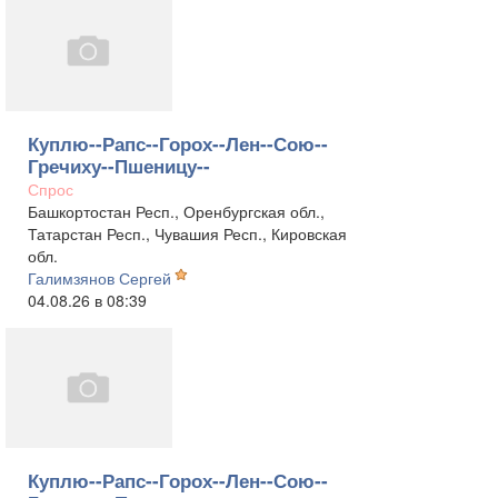
Куплю--Рапс--Горох--Лен--Сою--
Гречиху--Пшеницу--
Спрос
Башкортостан Респ., Оренбургская обл.,
Татарстан Респ., Чувашия Респ., Кировская
обл.
Галимзянов Сергей
04.08.26 в 08:39
Куплю--Рапс--Горох--Лен--Сою--