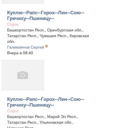
Куплю--Рапс--Горох--Лен--Сою--
Гречиху--Пшеницу--
Спрос
Башкортостан Респ., Оренбургская обл.,
Татарстан Респ., Чувашия Респ., Кировская
обл.
Галимзянов Сергей
Вчера в 08:40
Куплю--Рапс--Горох--Лен--Сою--
Гречиху--Пшеницу--
Спрос
Башкортостан Респ., Марий Эл Респ.,
Татарстан Респ., Ульяновская обл.,
Чувашия Респ.