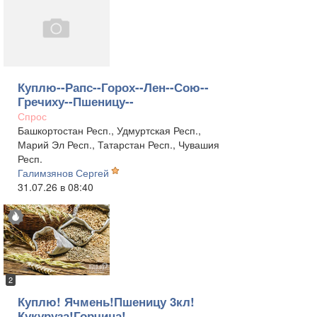
Куплю--Рапс--Горох--Лен--Сою--
Гречиху--Пшеницу--
Спрос
Башкортостан Респ., Удмуртская Респ.,
Марий Эл Респ., Татарстан Респ., Чувашия
Респ.
Галимзянов Сергей
31.07.26 в 08:40
2
Куплю! Ячмень!Пшеницу 3кл!
Кукуруза!Горчица!