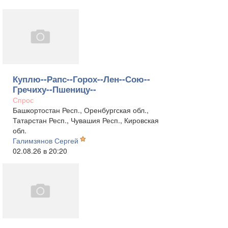
Куплю--Рапс--Горох--Лен--Сою--
Гречиху--Пшеницу--
Спрос
Башкортостан Респ., Оренбургская обл.,
Татарстан Респ., Чувашия Респ., Кировская
обл.
Галимзянов Сергей
02.08.26 в 20:20