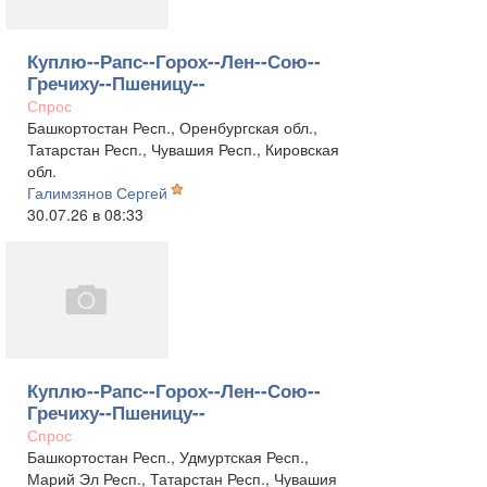
Куплю--Рапс--Горох--Лен--Сою--
Гречиху--Пшеницу--
Спрос
Башкортостан Респ., Оренбургская обл.,
Татарстан Респ., Чувашия Респ., Кировская
обл.
Галимзянов Сергей
30.07.26 в 08:33
Куплю--Рапс--Горох--Лен--Сою--
Гречиху--Пшеницу--
Спрос
Башкортостан Респ., Удмуртская Респ.,
Марий Эл Респ., Татарстан Респ., Чувашия