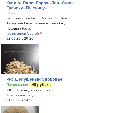
Куплю--Рапс--Горох--Лен--Сою--
Гречиху--Пшеницу--
Спрос
Башкортостан Респ., Марий Эл Респ.,
Татарстан Респ., Ульяновская обл.,
Чувашия Респ.
Галимзянов Сергей
02.08.26 в 20:20
Рис шелушеный Здоровье
90 руб./кг.
Предложение
ЮФО Краснодарский Край
Константин Ладо
01.08.26 в 14:33